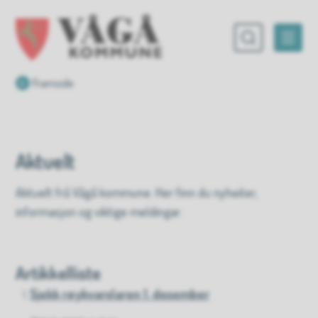
Vågå kommune
Du er her:
Framside
Aktuelt
Aktuelt frå Vågå kommune. Her finn du nyheiter,
informasjon og viktige meldingar.
Artikkelliste
Sjekk røykvarslaren 1. desember