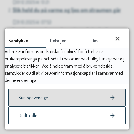
01.12.2025 kl. 13.21
Publisert
Slik held du på varme og ljos om straumen går
31.10.2025 kl. 07.53
Publisert
Lagring av mat og vatn - ein god start på
eigenberedskapen
Samtykke
Detaljer
Om
29.10.2025 kl. 08.00
Vi bruker informasjonskapslar (cookies) for å forbetre
Publisert
Bli ein beredskapsven
brukaropplevinga på nettsida, tilpasse innhald, tilby funksjonar og
analysere trafikken. Ved å halde fram med å bruke nettsida,
27.10.2025 kl. 08.43
Publisert
samtykkjer du til at vi bruker informasjonskapslar i samsvar med
Viser
31-34
av
34
artikler,
side
4
av
4
denne erklæringa.
Forrige
1
Kun nødvendige
2
3
4
Godta alle