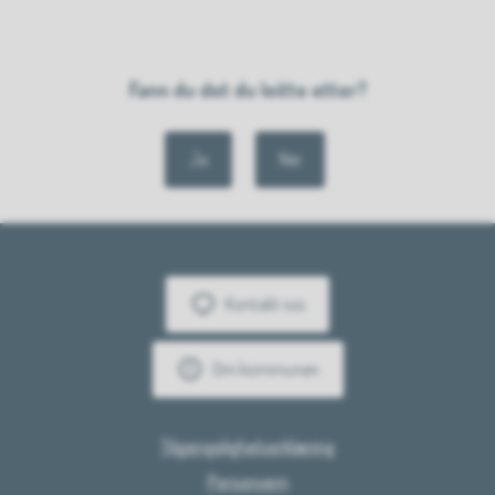
Fann du det du leitte etter?
Ja
Nei
Kontakt oss
Om kommunen
Tilgjengelighetserklæring
Personvern