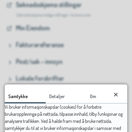
Søknadsskjema stillingar
Søknadsskjema ledige stillingar i kommunen
Min Eiendom
Fakturareferanse
Post/sak - innsyn
Lokale forskrifter
Webkamera
Samtykke
Detaljer
Om
Vi bruker informasjonskapslar (cookies) for å forbetre
Kart, kartdata og
brukaropplevinga på nettsida, tilpasse innhald, tilby funksjonar og
eigedomsinformasjon
analysere trafikken. Ved å halde fram med å bruke nettsida,
samtykkjer du til at vi bruker informasjonskapslar i samsvar med