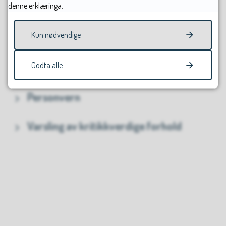
denne erklæringa.
Våre kommunikasjonskanalar
Kun nødvendige
Grafisk profil
Godta alle
Tilgjengelegheit
Personvern
Varsling av kritikkverdige forhold