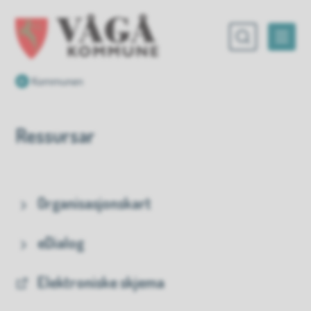
Vågå kommune
Du er her:
Kommunen
Ressursar
Organisasjonskart
eDialog
Elektroniske skjema