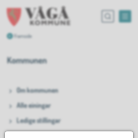
Vågå kommune
Du er her:
Framside
Kommunen
Om kommunen
Alle einingar
Ledige stillingar
Ressursar