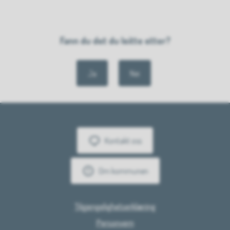
Fann du det du leitte etter?
Ja
Nei
Kontakt oss
Om kommunen
Tilgjengelighetserklæring
Personvern