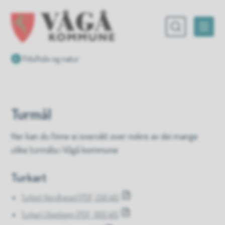
Vågå kommune
Du er her:
Friluftsliv og natur
Turmål
Her kan du finne ei oversikt over nokre av dei mange
ulike turmåla i Vågå kommune
Turkart
Turkart Nordherad
(PDF, 258 kB)
Turkart Ulvestigen
(PDF, 986 kB)