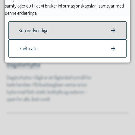
samtykkjer du til at vi bruker informasjonskapslar i samsvar med
God tur!
denne erklæringa.
Kun nødvendige
Sist endret
06.05.2026 15.51
Godta alle
Dagsturhytta
Dagsturhytta i Vågå er eit lågterskel turmål for
heile familien. På Kvarbergåsen ventar ei lun
hytte med flott utsikt, bokhylle og vedomn –
open for alle, året rundt.