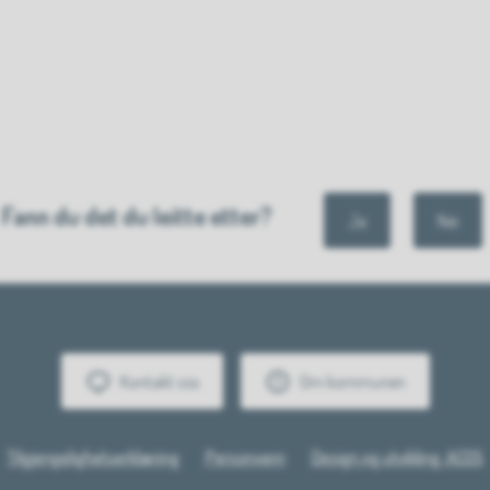
Fann du det du leitte etter?
Ja
Nei
Kontakt oss
Om kommunen
Tilgjengelighetserklæring
Personvern
Design og utvikling: ACOS