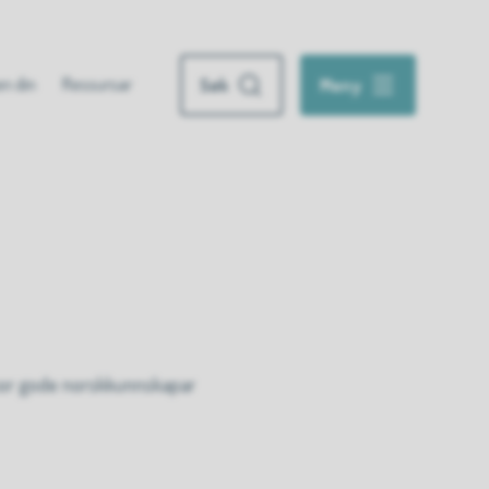
n din
Ressursar
Søk
Meny
kor gode norskkunnskapar