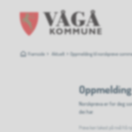
Vågå kommune
Du er her:
Framside
Aktuelt
Oppmelding til norskprøve somm
Oppmelding
Norskprøva er for deg s
dei har.
Prøva kan takast på nivå frå ny