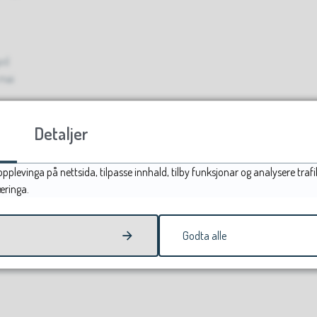
ril
 mai
Detaljer
pplevinga på nettsida, tilpasse innhald, tilby funksjonar og analysere tr
mmune v/Maryna Tangeraas
æringa.
vaga@kommune.no
Godta alle