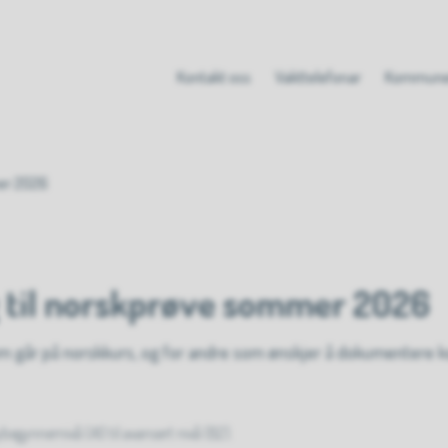
Kontakt oss
Vakttelefonar
Kommune
er 2026
 til norskprøve sommer 2026
om går på norskkurs, og for andre som ønskjer å dokumentere 
begynnernivå (A1) til avansert nivå (B2).