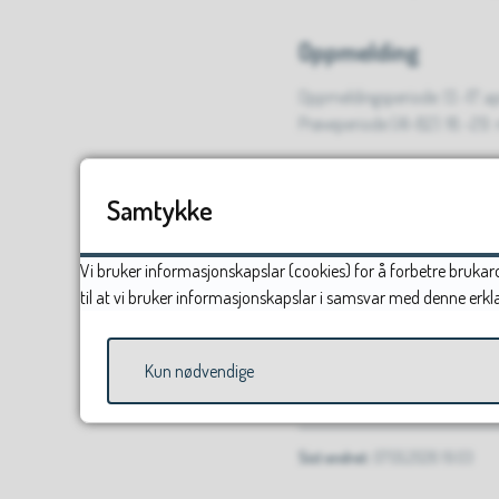
Oppmelding
Oppmeldingsperiode: 13.–17. ap
Prøveperiode (A1–B2): 18.–29.
Ønskjer du å ta norskprøva?
Samtykke
Ta kontakt med:
Vi bruker informasjonskapslar (cookies) for å forbetre brukaro
Vaksenopplæringa i Vågå ko
til at vi bruker informasjonskapslar i samsvar med denne erkl
Tlf:
469 64 822
E-post:
maryna.tangeraas@
Kun nødvendige
Sist endret
07.05.2026 19.03