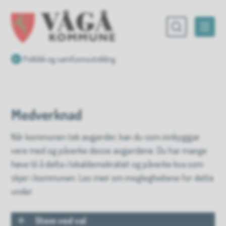
Vågå kommune
Du er her:
Politikk og samfunnsutvikling
Medverknad
Når kommunen tek avgjerder, kan du som innbyggjar
vere med og påverke desse avgjerdene. Du har mange
høve til å delta i lokaldemokratiet og påverke kva som
skjer i kommunen. Les meir om moglegheitene for dette
under.
Stem ved val