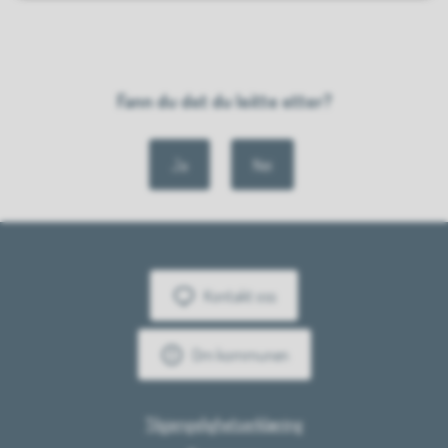
Fann du det du leitte etter?
Ja
Nei
Kontakt oss
Om kommunen
Tilgjengelighetserklæring