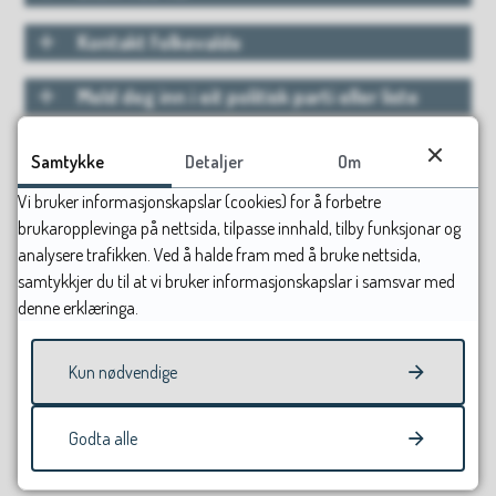
Kontakt folkevalde
Meld deg inn i eit politisk parti eller liste
Delta i høyringar - sei meininga di!
Samtykke
Detaljer
Om
Vi bruker informasjonskapslar (cookies) for å forbetre
Engasjer deg i ein organisasjon, foreining
brukaropplevinga på nettsida, tilpasse innhald, tilby funksjonar og
eller lag
analysere trafikken. Ved å halde fram med å bruke nettsida,
samtykkjer du til at vi bruker informasjonskapslar i samsvar med
Brukarmedverknad
denne erklæringa.
Kom med di sak!
Kun nødvendige
Sist endret
19.05.2026 10.38
Godta alle