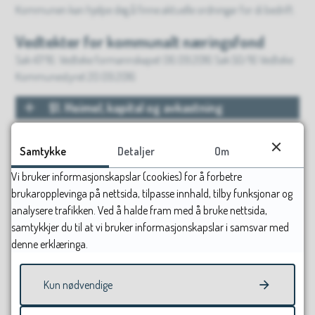
Kommunen kan hjelpe deg å finne aktuelle ordningar for di bedrift.
Vedtekter for kommunalt næringsfond
Sak 47/16. Vedteke formannskapet 06.09.2016 Sak 50/16 Vedteke
Kommunestyret 20.09.2016
§1. Heimel, kapital og avkastning
§2. Føremål
Samtykke
Detaljer
Om
§3. Prioriteringar
Vi bruker informasjonskapslar (cookies) for å forbetre
brukaropplevinga på nettsida, tilpasse innhald, tilby funksjonar og
§4. Vilkår og avgrensing
analysere trafikken. Ved å halde fram med å bruke nettsida,
samtykkjer du til at vi bruker informasjonskapslar i samsvar med
denne erklæringa.
§5. Søknadsprosess og forvaltning
§6. Utbetaling, dokumentasjon og klage
Kun nødvendige
§7. Forvaltning, årsmelding og vedtekter