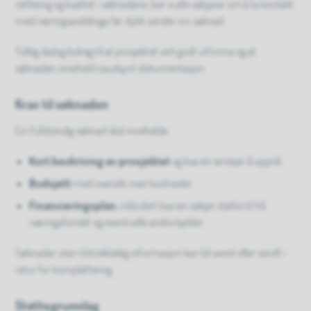
rettleiing og kvalitet i søknadane, ber vi alle søkjarar om å ta kontakt
med næringsavdelinga før dykk sender inn søknad.
Tidleg dialog bidreg til at prosjektet vert godt utforma og at
søknaden inneheld naudsynt dokumentasjon.
Krav til søknaden
Ein fullstendig søknad skal innehalde:
Kort beskriving av prosjektet
og kva ein ønskjer å oppnå
Budsjett
med oversikt over kostnader
Finansieringsplan
, inkludert kva ein søkjer støtte til frå
næringsfondet og eventuelle andre kjelder
Søknader utan tilstrekkeleg informasjon kan bli avvist eller sendt i
retur for komplettering.
Støttegrunnlag