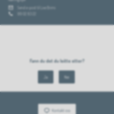
E-post
Send e-post
til Live Brimi
Mobil
99 02 83 22
Fann du det du leitte etter?
Ja
Nei
Kontakt oss