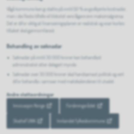
Vågå kommune kan gi støtte på inntil 50 % av godkjente kostnader,
men i dei fleste tilfelle vil tilskotet vere lågare enn maksimalgrensa.
Det er difor viktig at finansieringsplanen er realistisk og viser korleis
tiltaket skal gjennomførast.
Behandling av søknadar
Søknadar på inntil 30 000 kroner kan behandlast
administrativt etter delegert mynde.
Søknadar over 30 000 kroner skal handsamast politisk og vert
difor behandla i samsvar med møtekalenderen til utvalet.
Andre støtteordningar
Innovasjon Norge
Forskningsrådet
SkatteFUNN
Innlandet fylkeskommune