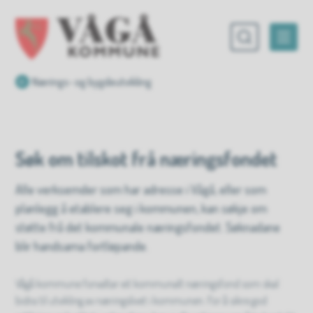
Vågå kommune
Du er her:
Nærings- og bygdeutvikling
Søk om tilskot frå næringsfondet
Alle verksemder som har adresse i Vågå, eller som
planlegg å etablere seg i kommunen, kan søkje om
støtte frå det kommunale næringsfondet. Søknadane
blir handsama fortløpande.
Vågå kommune forvaltar eit kommunalt næringsfond som skal
bidra til utvikling av næringslivet i kommunen. For å sikre god