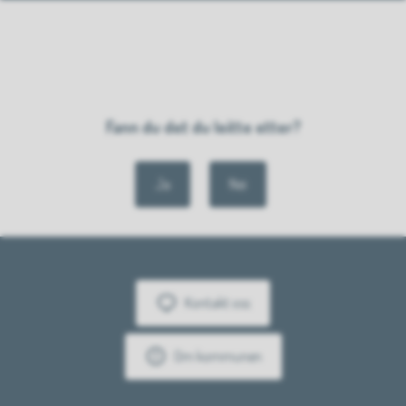
Fann du det du leitte etter?
Ja
Nei
Kontakt oss
Om kommunen