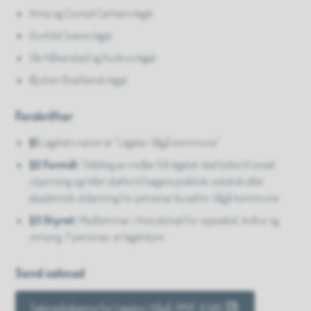
Anna og Conrad Carlsens legat
Gunhild Svares legat
Ole Håkenstad og hustrus legat
Øystein Brattlands legat
Forskrifter
§1
Legatets namn er "Legata i Vågå kommune"
§2 Formål:
Tildeling av midlar frå legatet skal bidra til sosial
utjamning og/eller støtte til høgare praktisk, estetisk eller
akademisk utdanning for personar busette i Vågå kommune
§3 Styret:
Medlemmar i Hovudutval for oppvekst, kultur og
omsorg, 7 personar, er legatstyre
Send søknad
Søknadsskjema for Legata i Vågå
(PDF, 6 kB)