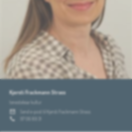
Kjersti Frackmann Strass
tenesteleiar kultur
E-post
Send e-post
til Kjersti Frackmann Strass
Mobil
97 06 89 31