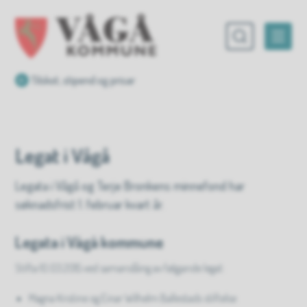
Vågå kommune
Du er her:
Tilskot, stipend og prisar
Legat i Vågå
Legata i Vågå og Terje Bronkens minnefond har
søknadsfrist 1. februar kvart år.
Legata i Vågå kommune
Stifta 10.03.2015 ved samanslåing av følgjande legat:
Magna Kristine og Einar Wilhelm Ballestads stiftelse