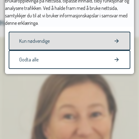
brukaropplevinga på nettsida, tilpasse innhald, tilby funksjonar og
Sist endret
29.05.2026 12.17
analysere trafikken. Ved å halde fram med å bruke nettsida,
samtykkjer du til at vi bruker informasjonskapslar i samsvar med
Har du spørsmål?
denne erklæringa.
Kun nødvendige
Godta alle