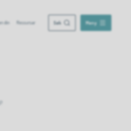
n din
Ressursar
Søk
Meny
d?