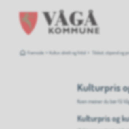
Vågå kommune
Du er her:
Framside
Kultur, idrett og fritid
Tilskot, stipend og pr
Kulturpris o
Kven meiner du bør få Vå
Kulturpris og k