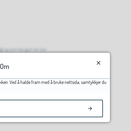
ågå og som har gjort ein stor
Om
høve til å fremje grunngjevne
afikken. Ved å halde fram med å bruke nettsida, samtykkjer du