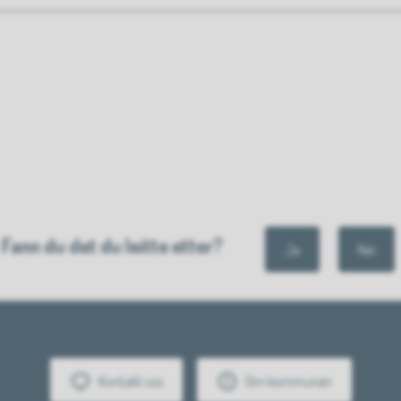
Fann du det du leitte etter?
Ja
Nei
Kontakt oss
Om kommunen