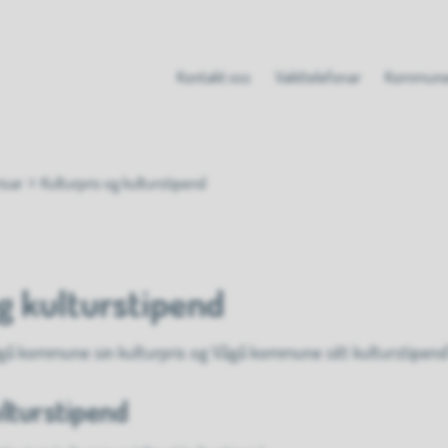
Kontakt oss
Vakttelefonar
Kommune
isar
Kulturpris og kulturstipend
g kulturstipend
gå kommune sin kulturpris og Vågå kommune sitt kulturstipen
ulturstipend