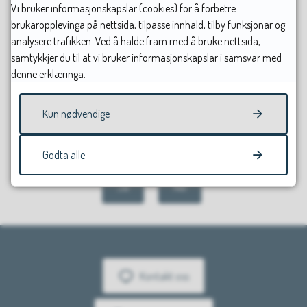
Vi bruker informasjonskapslar (cookies) for å forbetre
brukaropplevinga på nettsida, tilpasse innhald, tilby funksjonar og
Sist endret
06.05.2026 12.19
analysere trafikken. Ved å halde fram med å bruke nettsida,
samtykkjer du til at vi bruker informasjonskapslar i samsvar med
denne erklæringa.
Kun nødvendige
Fann du det du leitte etter?
Godta alle
Ja
Nei
Kontakt oss