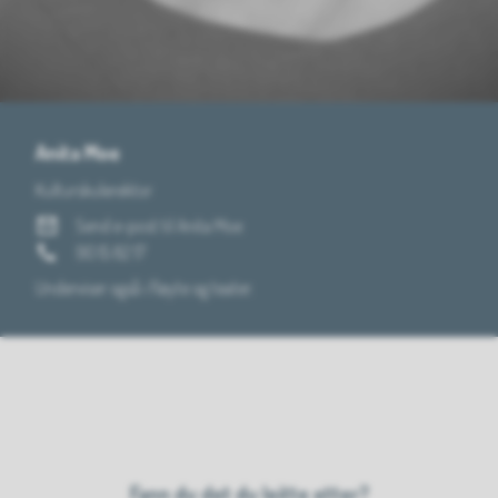
Anita Moe
Kulturskulerektor
E-post
Send e-post
til Anita Moe
Mobil
90 15 82 17
Underviser også i fløyte og teater.
Fann du det du leitte etter?