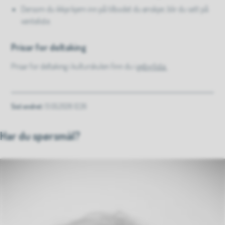
Dersom du ikkje kjem inn på tilbodet du ønskjer, blir du sett på
venteliste.
Prisar for deltaking
Prisar for deltaking i kulturskulen finn du i
gebyrlista
Sist endret
13.05.2026 12.26
Har du spørsmål?