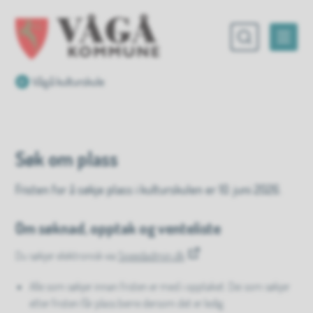
Vågå kommune
Du er her:
Vågå kulturskule
Søk om plass
Fristen for å søkje plass i kulturskulen er 10. juni 2026.
Om søknad, opptak og venteliste
Du søkjer elektronisk via
Speedadmin.dk
Alle som søkjer innan fristen er med i opptaket. Dei som søkjer
etter fristen får plass berre dersom det er ledig.