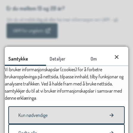
Er du mellom 13 og 20 år?
Om du vil melde deg på eller ha meir informasjon om UKM - sjå
UKM for ungdom
Er du føresett?
Samtykke
Detaljer
Om
Sjå informasjon for deg som føresett på
Vi bruker informasjonskapslar (cookies) for å forbetre
UKM for føresette
brukaropplevinga på nettsida, tilpasse innhald, tilby funksjonar og
analysere trafikken. Ved å halde fram med å bruke nettsida,
samtykkjer du til at vi bruker informasjonskapslar i samsvar med
Kommunekontakt
denne erklæringa.
I kvar kommune skal du finne ein kontaktperson for UKM.
Kun nødvendige
Kontaktperson UKM Vågå