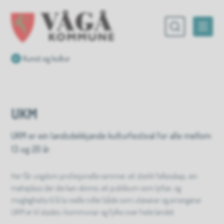
Vågå kommune
Du er her:
Kunst og kultur
UKM
UKM er ein landsdekkjande kulturfestival for alle mellom
13 og 20 år.
Her får ungdom profesjonelle rammer, eit sterkt fellesskap, ein
møteplass der dei kan skinne, eit publikum som lyttar, og
moglegheita til å ta reelle roller både som utøvarar og arrangørar.
UKM er til stades i kommunar og fylke over heile landet.