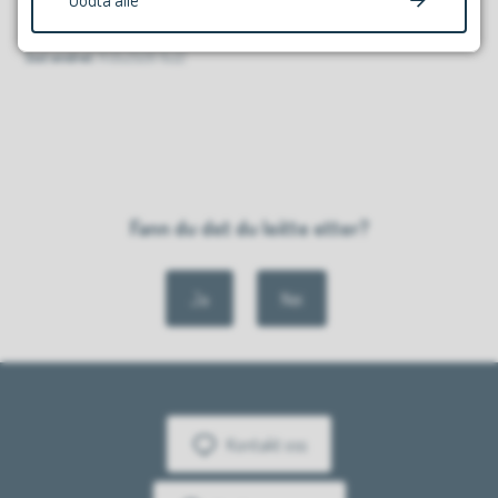
Godta alle
Sist endret
11.05.2026 15.22
Fann du det du leitte etter?
Ja
Nei
Kontakt oss