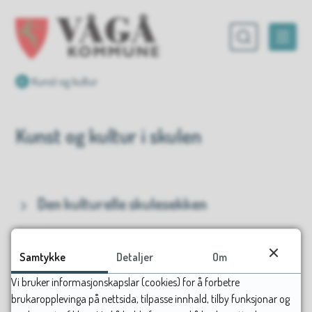
Vågå kommune
Du er her:
Kunst og kultur
Kunst og kultur i skulen
Den kulturelle skulesekken
Vågå kulturskule
Samtykke
Detaljer
Om
Vi bruker informasjonskapslar (cookies) for å forbetre
brukaropplevinga på nettsida, tilpasse innhald, tilby funksjonar og