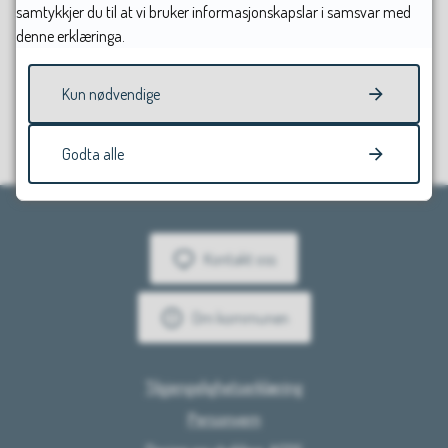
samtykkjer du til at vi bruker informasjonskapslar i samsvar med
denne erklæringa.
Fann du det du leitte etter?
Kun nødvendige
Ja
Nei
Godta alle
Kontakt oss
Om kommunen
Tilgjengelighetserklæring
Personvern