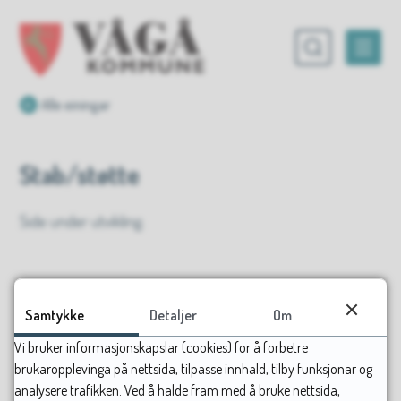
Vågå kommune
Du er her:
Alle einingar
Stab/støtte
Side under utvikling.
Samtykke
Detaljer
Om
Vi bruker informasjonskapslar (cookies) for å forbetre
brukaropplevinga på nettsida, tilpasse innhald, tilby funksjonar og
analysere trafikken. Ved å halde fram med å bruke nettsida,