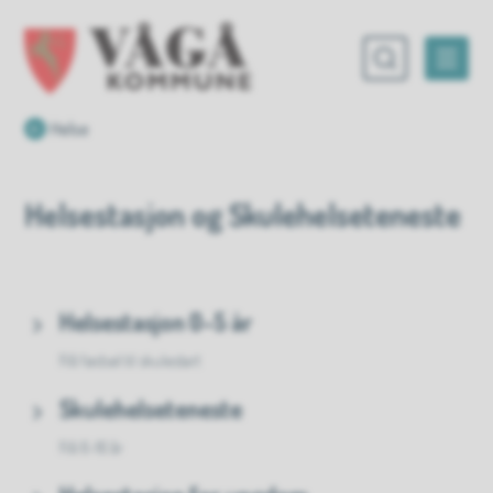
Vågå kommune
Du er her:
Helse
Helsestasjon og Skulehelseteneste
Helsestasjon 0-5 år
Frå fødsel til skulestart
Skulehelseteneste
Frå 6-16 år