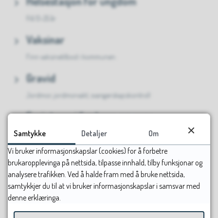
Helsestasjon for ungdom
Frå 13-25 år
Vaksinar
Finn vaksinetilbod i kommunen.
Gravid
Jordmor, jordmorvakt, svangerskapskontroll
Fysioterapi for barn og unge
Samtykke
Detaljer
Om
Barnekoordinator
Vi bruker informasjonskapslar (cookies) for å forbetre
brukaropplevinga på nettsida, tilpasse innhald, tilby funksjonar og
Kurs og rettleiing for foreldre
analysere trafikken. Ved å halde fram med å bruke nettsida,
samtykkjer du til at vi bruker informasjonskapslar i samsvar med
Støtte, rettleiing og verktøy
denne erklæringa.
BTI