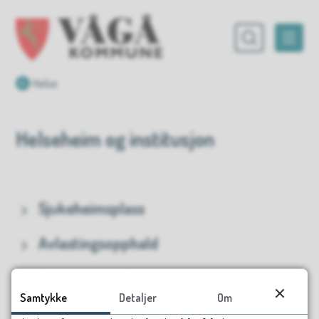
Vågå kommune
Du er her:
Helse
Helseheim og institusjon
Sjukeheimsplass
Avlastingsopphald
Kjøkenet på Vågåheimen
Samtykke
Detaljer
Om
Kontakt oss