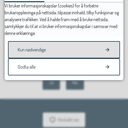
допомога: 113
Vi bruker informasjonskapslar (cookies) for å forbetre
brukaropplevinga på nettsida, tilpasse innhald, tilby funksjonar og
analysere trafikken. Ved å halde fram med å bruke nettsida,
Sist endret
11.05.2026 09.43
samtykkjer du til at vi bruker informasjonskapslar i samsvar med
denne erklæringa.
Kun nødvendige
Fann du det du leitte etter?
Godta alle
Ja
Nei
Kontakt oss