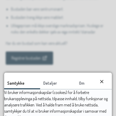
Bustaden bør vere sentrumsnært.
Bustaden treng ikkje vere møblert.
Utleigeprisen må ikkje overstige marknadsprisen. Husleige er
noko den enkelte dekker sjølv av eiga inntekt/stønadar.
Har du ein bustad som kan vere aktuell?
Registrer bustaden
Ynskjer du å hjelpe som friviljug?
Samtykke
Detaljer
Om
Døme på oppgåver som det kan trengast hjelp til er:
Vi bruker informasjonskapslar (cookies) for å forbetre
fadder/støtteperson
brukaropplevinga på nettsida, tilpasse innhald, tilby funksjonar og
analysere trafikken. Ved å halde fram med å bruke nettsida,
praktisk hjelp, til dømes skruve saman møblar.
samtykkjer du til at vi bruker informasjonskapslar i samsvar med
språkhjelp/oversettar