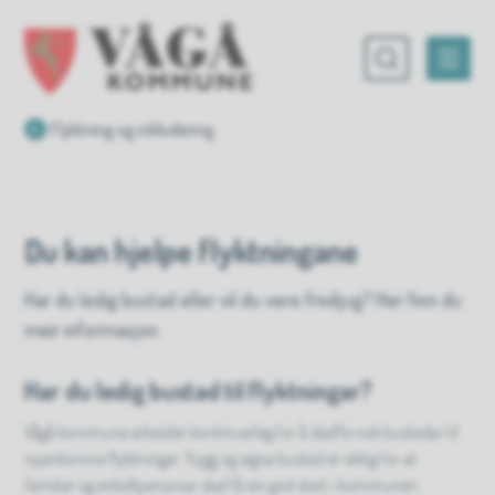
Vågå kommune
Du er her:
Flyktning og inkludering
Du kan hjelpe flyktningane
Har du ledig bustad eller vil du vere friviljug? Her finn du
meir informasjon.
Har du ledig bustad til flyktningar?
Vågå kommune arbeider kontinuerleg for å skaffe nok bustadar til
nyankomne flyktningar. Trygg og eigna bustad er viktig for at
familier og enkeltpersonar skal få ein god start i kommunen.