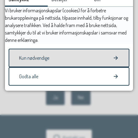
MB)
Vi bruker informasjonskapslar (cookies) for å forbetre
brukaropplevinga på nettsida, tilpasse innhald, tilby funksjonar og
analysere trafikken. Ved å halde fram med å bruke nettsida,
Sist endret
15.06.2026 14.50
samtykkjer du til at vi bruker informasjonskapslar i samsvar med
denne erklæringa.
Kun nødvendige
Godta alle
Fann du det du leitte etter?
Ja
Nei
Kontakt oss