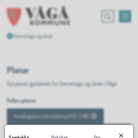
Vågå kommune
Du er her:
Barnehage og skule
Planar
Sjå planar gjeldande for barnehage og skule i Vågå
Felles planar
Handlingsplan mot mobbing
(PDF, 2 MB)
Handlingsplan for førebygging og tidleg innsats
(PDF, 4
Samtykke
Detaljer
Om