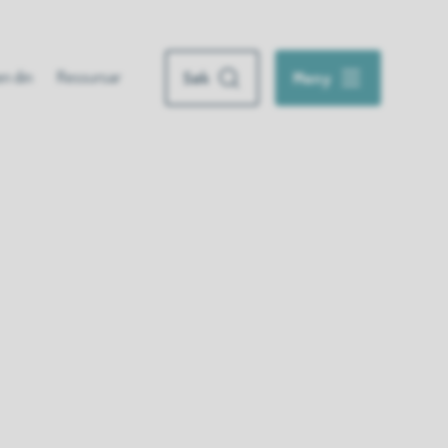
n din
Ressursar
Søk
Meny