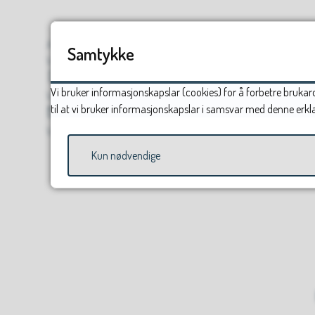
Avdeling
Samtykke
Vågå ungdomsskule
Mobil
Vi bruker informasjonskapslar (cookies) for å forbetre brukaro
Vis mobilnummer
til at vi bruker informasjonskapslar i samsvar med denne erkl
E-post
Vis e-post
Kun nødvendige