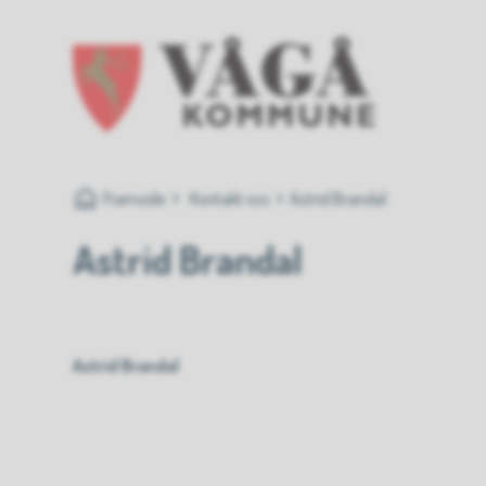
Vågå kommune
Du er her:
Framside
Kontakt oss
Astrid Brandal
Astrid Brandal
Astrid Brandal