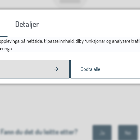
Detaljer
pplevinga på nettsida, tilpasse innhald, tilby funksjonar og analysere tr
æringa.
Godta alle
Fann du det du leitte etter?
Ja
Nei